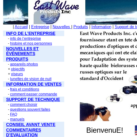
|
Accueil
|
Entreprise
|
Nouvelles
|
Produits
|
Information
|
Support de 
INFO DE L’ENTREPRISE
-
info de l’entreprise
-
histoire et nos personnes
NOUVELLES ET
ÉVÉNEMENTS
PRODUITS
-
appareils photos
+
objectifs
+
viseurs
-
lunettes de vision de nuit
INFORMATION DE VENTES
-
frais et conditions
-
comment passer commande
SUPPORT DE TECHNIQUE
-
comment choisir
-
questions souvent faites
-
FAQ
-
manuels
CONSEIL AVANT VENTE
BienvenuE!
COMMENTAIRES
D’EVALUATION