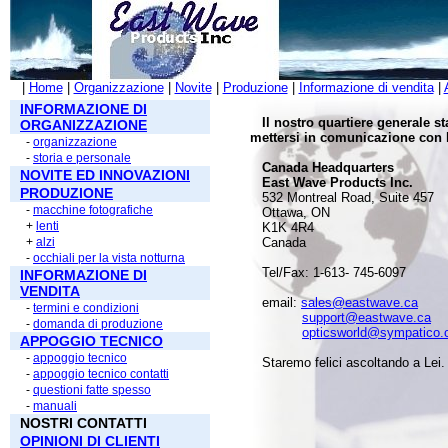
|
Home
|
Organizzazione
|
Novite
|
Produzione
|
Informazione di vendita
|
INFORMAZIONE DI
Il nostro quartiere generale s
ORGANIZZAZIONE
mettersi in comunicazione con l
-
organizzazione
-
storia e personale
Canada Headquarters
NOVITE ED INNOVAZIONI
East Wave Products Inc.
PRODUZIONE
532 Montreal Road, Suite 457
-
macchine fotografiche
Ottawa, ON
+
lenti
K1K 4R4
+
alzi
Canada
-
occhiali per la vista notturna
Tel/Fax: 1-613- 745-6097
INFORMAZIONE DI
VENDITA
email:
sales@eastwave.ca
-
termini e condizioni
support@eastwave.ca
-
domanda di produzione
opticsworld@sympatico.
APPOGGIO TECNICO
-
appoggio tecnico
Staremo felici ascoltando a Lei.
-
appoggio tecnico contatti
-
questioni fatte spesso
-
manuali
NOSTRI CONTATTI
OPINIONI DI CLIENTI